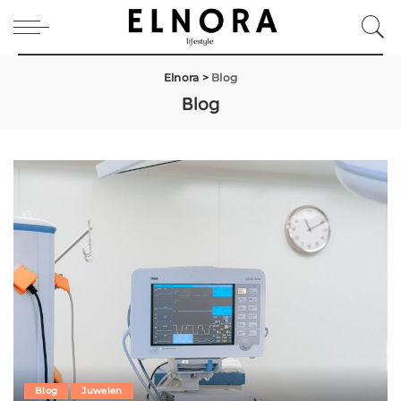
Elnora
>
Blog
Blog
Blog
Juwelen