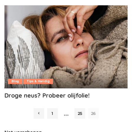
Blog
Tips & Handig
Droge neus? Probeer olijfolie!
…
1
25
26