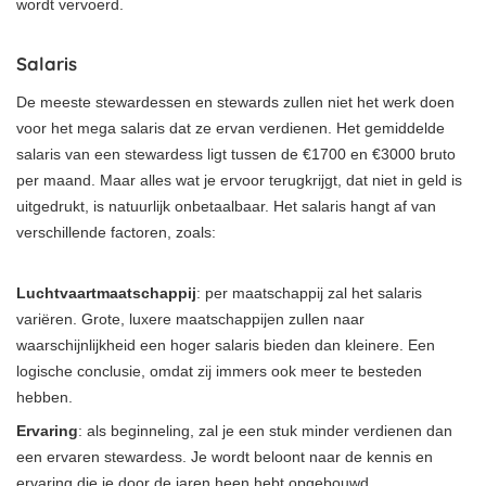
wordt vervoerd.
Salaris
De meeste stewardessen en stewards zullen niet het werk doen
voor het mega salaris dat ze ervan verdienen. Het gemiddelde
salaris van een stewardess ligt tussen de €1700 en €3000 bruto
per maand. Maar alles wat je ervoor terugkrijgt, dat niet in geld is
uitgedrukt, is natuurlijk onbetaalbaar. Het salaris hangt af van
verschillende factoren, zoals:
Luchtvaartmaatschappij
: per maatschappij zal het salaris
variëren. Grote, luxere maatschappijen zullen naar
waarschijnlijkheid een hoger salaris bieden dan kleinere. Een
logische conclusie, omdat zij immers ook meer te besteden
hebben.
Ervaring
: als beginneling, zal je een stuk minder verdienen dan
een ervaren stewardess. Je wordt beloont naar de kennis en
ervaring die je door de jaren heen hebt opgebouwd.