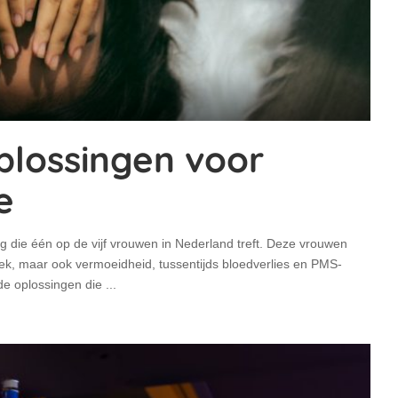
oplossingen voor
e
g die één op de vijf vrouwen in Nederland treft. Deze vrouwen
oek, maar ook vermoeidheid, tussentijds bloedverlies en PMS-
nde oplossingen die
...