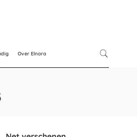
ndig
Over Elnora
3
Net verschenen