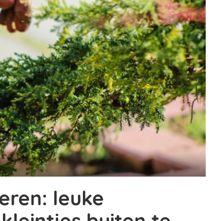
eren: leuke
kleintjes buiten te