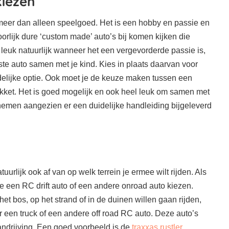
kiezen
 meer dan alleen speelgoed. Het is een hobby en passie en
oorlijk dure ‘custom made’ auto’s bij komen kijken die
l leuk natuurlijk wanneer het een vergevorderde passie is,
rste auto samen met je kind. Kies in plaats daarvan voor
delijke optie. Ook moet je de keuze maken tussen een
akket. Het is goed mogelijk en ook heel leuk om samen met
nemen aangezien er een duidelijke handleiding bijgeleverd
uurlijk ook af van op welk terrein je ermee wilt rijden. Als
 je een RC drift auto of een andere onroad auto kiezen.
et bos, op het strand of in de duinen willen gaan rijden,
r een truck of een andere off road RC auto. Deze auto’s
ndrijving. Een goed voorbeeld is de
traxxas rustler
.