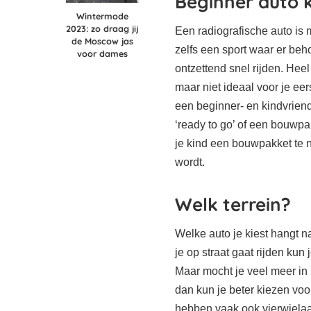
Beginner auto 
Wintermode
2023: zo draag jij
Een radiografische auto is
de Moscow jas
zelfs een sport waar er beh
voor dames
ontzettend snel rijden. Hee
maar niet ideaal voor je ee
een beginner- en kindvrien
‘ready to go’ of een bouwp
je kind een bouwpakket te 
wordt.
Welk terrein?
Welke auto je kiest hangt nat
je op straat gaat rijden kun
Maar mocht je veel meer in h
dan kun je beter kiezen voo
hebben vaak ook vierwielaa