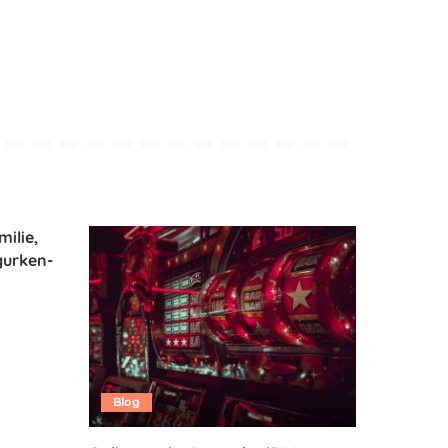
milie,
gurken-
Blog