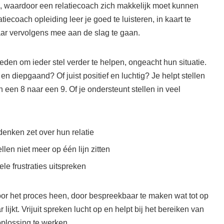
de, waardoor een relatiecoach zich makkelijk moet kunnen
iecoach opleiding leer je goed te luisteren, in kaart te
aar vervolgens mee aan de slag te gaan.
eden om ieder stel verder te helpen, ongeacht hun situatie.
n diepgaand? Of juist positief en luchtig? Je helpt stellen
n een 8 naar een 9. Of je ondersteunt stellen in veel
denken zet over hun relatie
len niet meer op één lijn zitten
ele frustraties uitspreken
oor het proces heen, door bespreekbaar te maken wat tot op
jkt. Vrijuit spreken lucht op en helpt bij het bereiken van
plossing te werken.