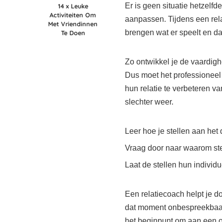
Er is geen situatie hetzelf
14 x Leuke
Activiteiten Om
aanpassen. Tijdens een relat
Met Vriendinnen
brengen wat er speelt en d
Te Doen
Zo ontwikkel je de vaardigh
Dus moet het professioneel e
hun relatie te verbeteren va
slechter weer.
Leer hoe je stellen aan het 
Vraag door naar waarom stel
Laat de stellen hun individu
Een relatiecoach helpt je d
dat moment onbespreekbaar li
het beginpunt om aan een o