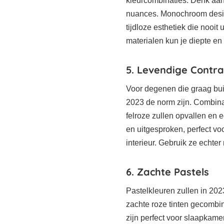
kleurcombinaties. Denk aan w
nuances. Monochroom design
tijdloze esthetiek die nooit
materialen kun je diepte e
5. Levendige Contr
Voor degenen die graag buit
2023 de norm zijn. Combina
felroze zullen opvallen en
en uitgesproken, perfect vo
interieur. Gebruik ze echte
6. Zachte Pastels
Pastelkleuren zullen in 20
zachte roze tinten gecombi
zijn perfect voor slaapkam