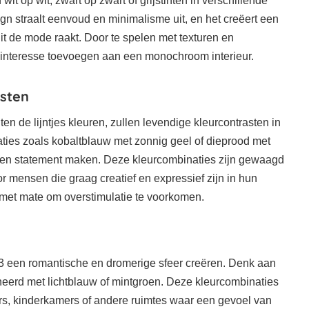
it op wit, zwart op zwart of grijstinten in verschillende
 straalt eenvoud en minimalisme uit, en het creëert een
 uit de mode raakt. Door te spelen met texturen en
n interesse toevoegen aan een monochroom interieur.
asten
en de lijntjes kleuren, zullen levendige kleurcontrasten in
ties zoals kobaltblauw met zonnig geel of dieprood met
 een statement maken. Deze kleurcombinaties zijn gewaagd
or mensen die graag creatief en expressief zijn in hun
r met mate om overstimulatie te voorkomen.
23 een romantische en dromerige sfeer creëren. Denk aan
neerd met lichtblauw of mintgroen. Deze kleurcombinaties
ers, kinderkamers of andere ruimtes waar een gevoel van