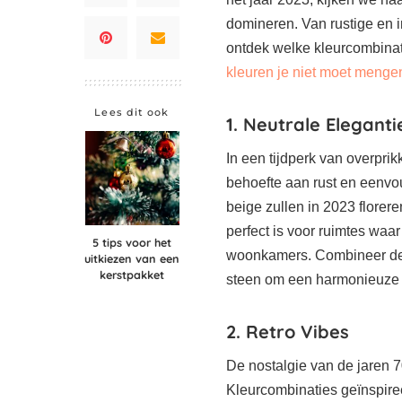
domineren. Van rustige en i
ontdek welke kleurcombinat
kleuren je niet moet menge
Lees dit ook
1. Neutrale Eleganti
In een tijdperk van overprik
behoefte aan rust en eenvou
beige zullen in 2023 florere
perfect is voor ruimtes waa
5 tips voor het
woonkamers. Combineer deze
uitkiezen van een
kerstpakket
steen om een harmonieuze e
2. Retro Vibes
De nostalgie van de jaren 7
Kleurcombinaties geïnspiree