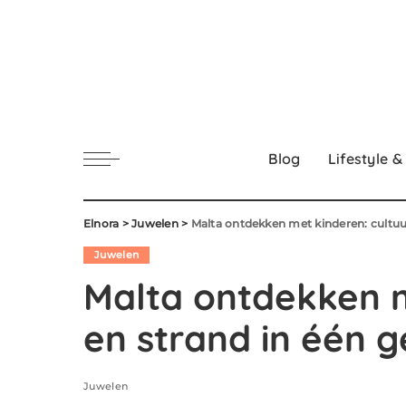
Blog
Lifestyle &
Elnora
>
Juwelen
>
Malta ontdekken met kinderen: cultuur
Juwelen
Malta ontdekken m
en strand in één g
Juwelen