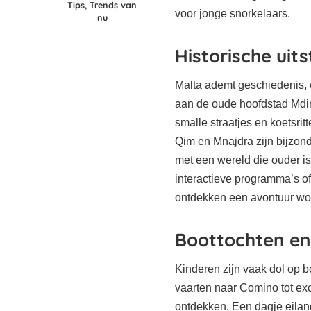
Tips, Trends van
voor jonge snorkelaars.
nu
Historische uit
Malta ademt geschiedenis, 
aan de oude hoofdstad Mdina
smalle straatjes en koetsr
Qim en Mnajdra zijn bijzon
met een wereld die ouder i
interactieve programma’s of
ontdekken een avontuur wor
Boottochten en
Kinderen zijn vaak dol op bo
vaarten naar Comino tot excu
ontdekken. Een dagje eilan